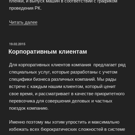
плёнки, и выпуск машин в соответствии с графиком
проведения РК.
Читать далее
«Размещение
рекламы
на
такси»
ОПУБЛИКОВАНО
19.02.2015
Корпоративным клиентам
Для корпоративных клиентов компания предлагает ряд
специальных услуг, которые разработаны с учетом
специфики бизнеса различных компаний. Мы рады
встрече с каждым нашим клиентом, который ценит
свое время, и рассматривает в качестве приоритетного
перевозчика для совершения деловых и частных
поездок компанию.
Именно поэтому мы хотим упростить и максимально
избежать всех бюрократических сложностей в системе