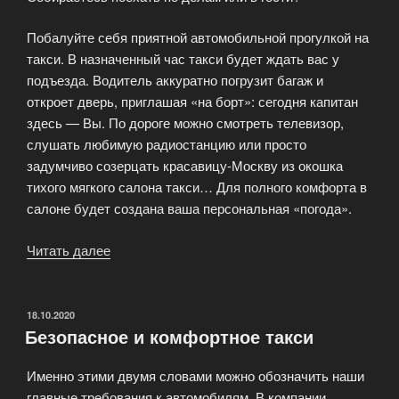
Побалуйте себя приятной автомобильной прогулкой на
такси. В назначенный час такси будет ждать вас у
подъезда. Водитель аккуратно погрузит багаж и
откроет дверь, приглашая «на борт»: сегодня капитан
здесь — Вы. По дороге можно смотреть телевизор,
слушать любимую радиостанцию или просто
задумчиво созерцать красавицу-Москву из окошка
тихого мягкого салона такси… Для полного комфорта в
салоне будет создана ваша персональная «погода».
Читать далее
«Заказ
такси
в
Москве»
ОПУБЛИКОВАНО
18.10.2020
Безопасное и комфортное такси
Именно этими двумя словами можно обозначить наши
главные требования к автомобилям. В компании