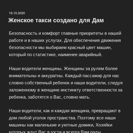
по
договору
ОПУБЛИКОВАНО
19.10.2020
Женское такси создано для Дам
без
сопровождения
Безопасность и комфорт главные приоритеты в нашей
взрослых.»
работе и в наших услугах. Для обеспечения движения
безопасности мы выбираем красный цвет машин,
который по статистике, наименее аварийный.
Наши водители женщины. Женщины за рулем более
внимательны и аккуратны. Каждый пассажир для нас
словно собственный ребенок и наши водители, следуя
заложенному в женщине инстинкту ответственности за
ребенка, заботятся о Вас, словно мать.
Наши водители, как и каждая женщина, превращают в
дом любой уголок пространства. Поэтому все наши
машины как маленькие и уютные домики, Хозяйки
которых ждут Вас в гости и всегда Вам рады.