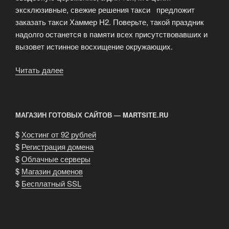
эксклюзивные, свежие решения такси предложит
заказать такси Хаммер H2. Поверьте, такой праздник
надолго останется в памяти всех присутствовавших и
вызовет истинное восхищение окружающих.
Читать далее
«Аренда
такси
лимузинов
и
МАГАЗИН ГОТОВЫХ САЙТОВ — MARTSITE.RU
джип
лимузинов
$
Хостинг от 92 рублей
для
$
Регистрация домена
свадьбы»
$
Облачные серверы
$
Магазин доменов
$
Бесплатный SSL