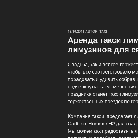
ОПУБЛИКОВАНО
19.10.2011
АВТОР:
TAXI
Аренда такси ли
лимузинов для 
Свадьба, как и всякое торжес
чтобы все соответствовало мо
порадовать и удивить собравш
подчеркнуть статус мероприя
праздника станет такси лимуз
торжественных поездок по гор
Компания такси предлагает л
Cadillac, Hummer H2 для свад
Мы можем как предоставить ли