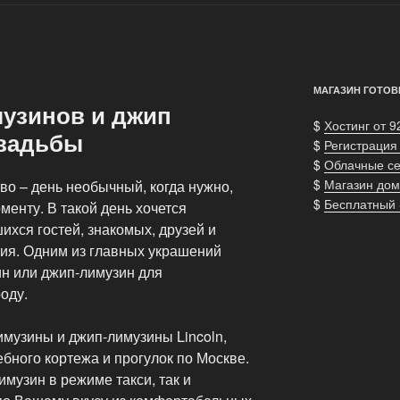
МАГАЗИН ГОТОВ
музинов и джип
$
Хостинг от 9
свадьбы
$
Регистрация
$
Облачные с
$
Магазин дом
тво – день необычный, когда нужно,
$
Бесплатный
менту. В такой день хочется
ихся гостей, знакомых, друзей и
тия. Одним из главных украшений
ин или джип-лимузин для
оду.
имузины и джип-лимузины Lincoln,
ебного кортежа и прогулок по Москве.
музин в режиме такси, так и