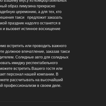
по Вашему вкусу из комфортабельных
чный образ лимузина прекрасно
дебную церемонию, а для тех, кто
решения такси предложит заказать
акой праздник надолго останется в
х и вызовет истинное восхищение
имо встретить или проводить важного
ете должное впечатление, заказав такси
дителем. Солидные авто для солидных
вовать имиджу респектабельного
 можете встретить Вашего гостя или
елает персонал нашей компании. В
ожете рассчитывать на высочайший
ый профессионализм в своем деле.