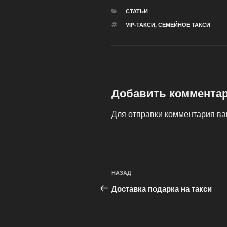
РУБРИКИ
СТАТЬИ
МЕТКИ
VIP-ТАКСИ
,
СЕМЕЙНОЕ ТАКСИ
Добавить коммента
Для отправки комментария в
Навигация
Предыдущая
НАЗАД
по
запись:
Доставка подарка на такси
записям