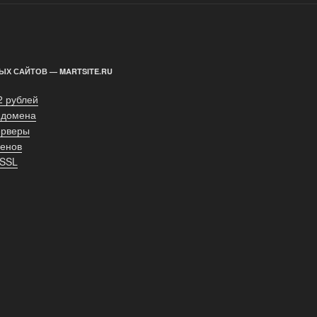
ЫХ САЙТОВ — MARTSITE.RU
2 рублей
 домена
ерверы
енов
 SSL