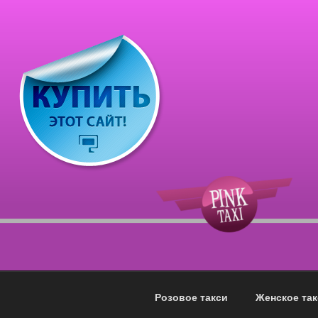
Перейти
к
содержимому
Розовое такси
Женское так